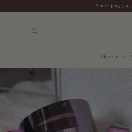
Meteen
Van vrijdag 7 a
naar de
content
Skiwear