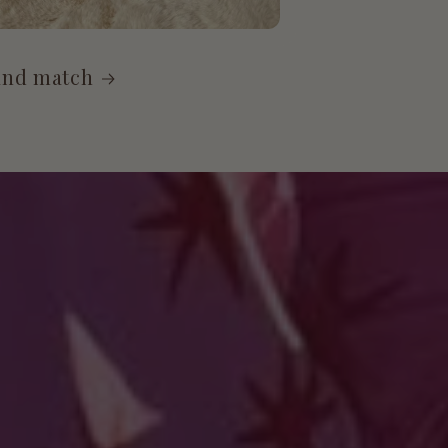
and match
D