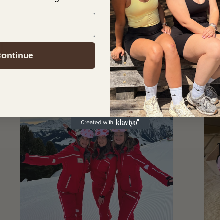
r
ontinue