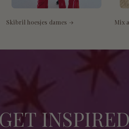
Skibril hoesjes dames
Mix 
GET INSPIRE