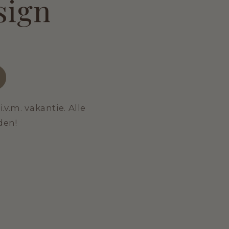
sign
v.m. vakantie. Alle
den!