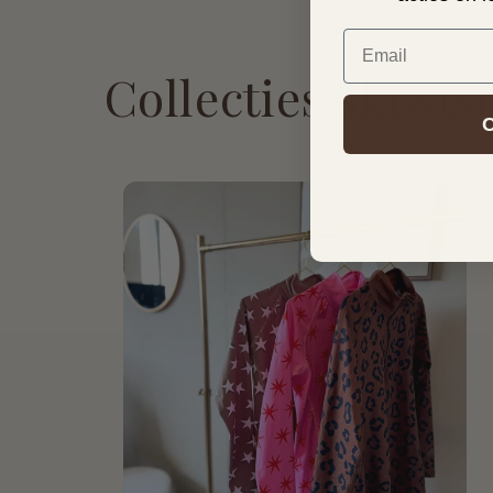
Email
Collecties skiwea
C