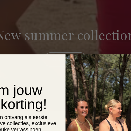
New summer collectio
SHOP NU
im jouw
korting!
 en ontvang als eerste
we collecties, exclusieve
leuke verrassingen.