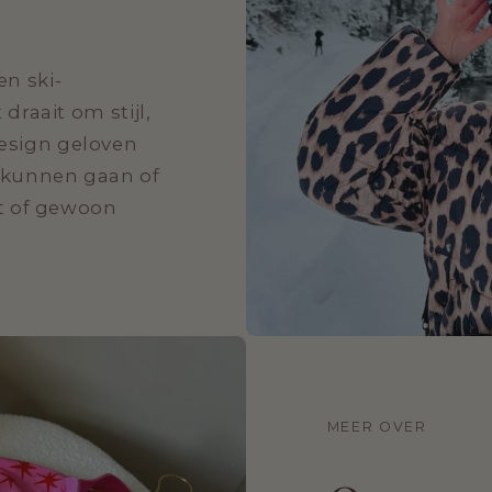
en ski-
draait om stijl,
esign geloven
 kunnen gaan of
nt of gewoon
.
MEER OVER