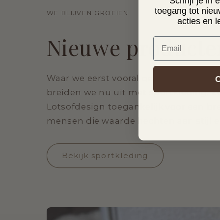
Schrijf je in
toegang tot nieu
WE BLIJVEN GROEIEN
acties en 
Nieuwe producte
Email
Waar we eerst vooral gericht waren op 
C
breiden we nu uit met sportkleding. 
Lotsofdesign toegankelijk voor een br
mensen die waarde hechten aan stijl en
Bekijk sportkleding