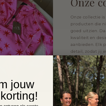
Onze co
Onze collectie i
producten die ni
goed uitzien. D
kwaliteit en des
aanbieden. Elk 
detail, zodat jij
Bekijk hier
im jouw
korting!