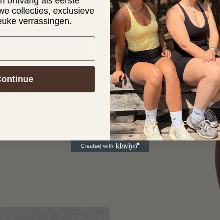
 en ontvang als eerste
we collecties, exclusieve
leuke verrassingen.
n
ski-accessoires,
ontinue
Zo maken we
edere groep
 prestaties.