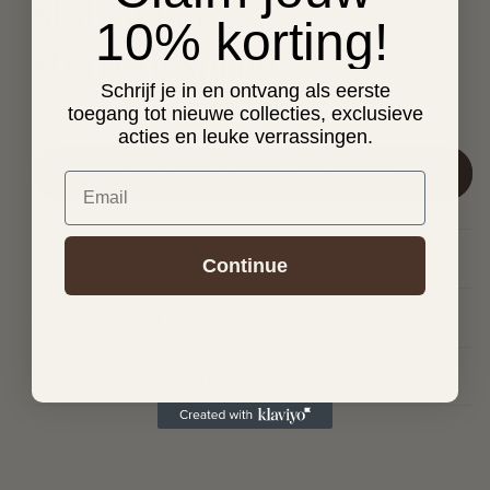
Skibril hoes
10% korting!
sterretjesprint
Schrijf je in en ontvang als eerste
toegang tot nieuwe collecties, exclusieve
Normale
€9,99
acties en leuke verrassingen.
prijs
Aan winkelwagen toevoegen
Email
Productinformatie
Continue
Specificaties & pasvormen
Verzenden & retourneren