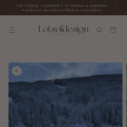
Meteen
Van vrijdag 7 augustus t/m vrijdag 14 augustus
naar de
worden er geen bestellingen verzonden
content
Winkelwage
 direct naar
oductinformatie